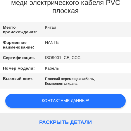
КАЧЕСТВО
меди электрического кабеля PVC
плоская
УПРАВЛЕНИЯ
Место
Китай
СВЯЗАТЬСЯ
происхождения:
С
Фирменное
NANTE
наименование:
НАМИ
Сертификация:
ISO9001, CE, CCC
СПРОСИТЕ
Номер модели:
Кабель
ЦИТАТУ
Высокий свет:
,
Плоский перемещая кабель
Компоненты крана
COMPANY
КОНТАКТНЫЕ ДАННЫЕ!
NEWS
РАСКРЫТЬ ДЕТАЛИ
КАРТА