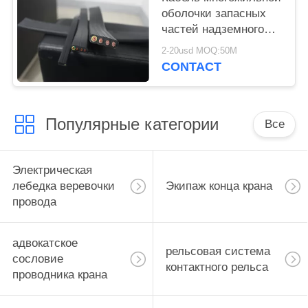
оболочки запасных
частей надземного
крана резиновой
2-20usd MOQ:50M
гибкий плоский
CONTACT
Популярные категории
Все
Электрическая
лебедка веревочки
Экипаж конца крана
провода
адвокатское
рельсовая система
сословие
контактного рельса
проводника крана