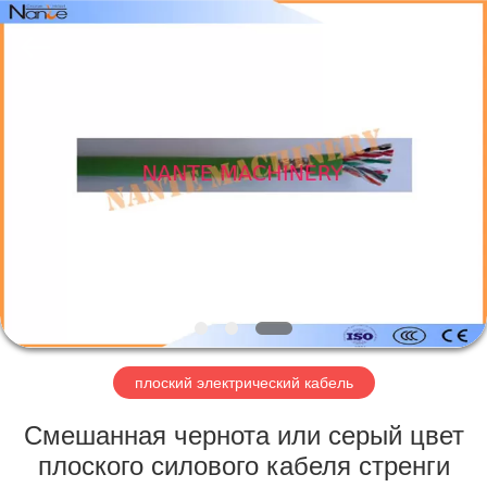
Shaoxing
Nante
Lifting
Eqiupment
Co.,Ltd..
All
Rights
Reserved.
ГЛАВНАЯ
СТРАНИЦА
ПРОДУКТЫ
О
НАС
НАША
плоский электрический кабель
ФАБРИКА
Смешанная чернота или серый цвет
плоского силового кабеля стренги