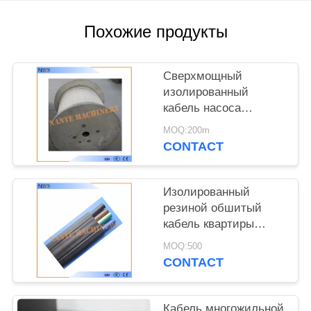
САЙТА
Похожие продукты
PRIVACY
POLICY
Сверхмощный
изолированный
кабель насоса
погружающийся
MOQ:200m
450V/750V резиновый
CONTACT
плоский
Изолированный
резиной обшитый
кабель квартиры
перемещая на кран/
MOQ:500
подъем 6 x 2,5
CONTACT
Кабель многожильной