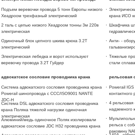
Подъем веревочки провода 5 тонн Европы низкого
Электрическ
Хеадроом трехфазный электрический
крана ИСО к
2 таль с цепью низкого Хеадроом тонны 3м 220в
Шкафчика шт
электрическая
гидравличес
Одиночный блок цепного шкива крюка 3.2Т
Анти- - обор
электрический
гальванизир
Электрическая лебедка и ворот используют
Тяжелые пр
веревочку провода 3.2Т Гуйдер
стали сплава
адвокатское сословие проводника крана
рельсовая с
Система адвокатского сословия проводника крана
Powerail IGS
Powerail шинопровода с CCC/ISO9001 NANTE
контактного 
JDC-H
4 рельсовая
Система DSL адвокатского сословия проводника
надземного к
крана Поляка тяжелой нагрузки одиночная
электрическая
Мультипольн
Алюминий/медь одиночное Поляк изолировали
рельса с соб
адвокатское сословие JDC H32 проводника крана
раковину N
140A - гибко