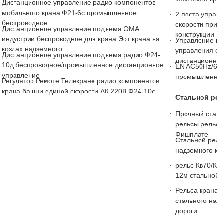
Дистанционное управление радио компонентов
мобильного крана Ф21-6с промышленное
2 поста упр
беспроводное
скорости пр
Дистанционное управление подъема ОМА
конструкции
индустрии беспроводное для крана Эот крана на
Управление 
козлах надземного
управления 
Дистанционное управление подъема радио Ф24-
дистанционн
10д беспроводное/промышленное дистанционное
EN AC50Hz/6
управление
промышленно
Регулятор Ремоте Телекране радио компонентов
крана башни единой скорости АК 220В Ф24-10с
Стальной р
Прочный ста
рельсы рельс
Фишплате
Стальной ре
надземного 
рельс Кв70/
12м стально
Рельса кран
стального н
дороги