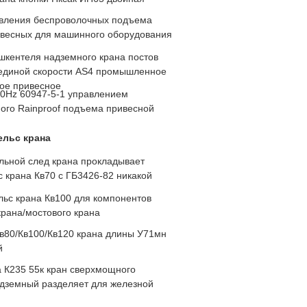
авления беспроволочных подъема
ивесных для машинного оборудования
шкентеля надземного крана постов
единой скорости AS4 промышленное
ое привесное
0Hz 60947-5-1 управлением
го Rainproof подъема привесной
ельс крана
льной след крана прокладывает
 крана Кв70 с ГБ3426-82 никакой
льс крана Кв100 для компонентов
крана/мостового крана
Кв80/Кв100/Кв120 крана длины У71мн
й
а К235 55к кран сверхмощного
адземный разделяет для железной