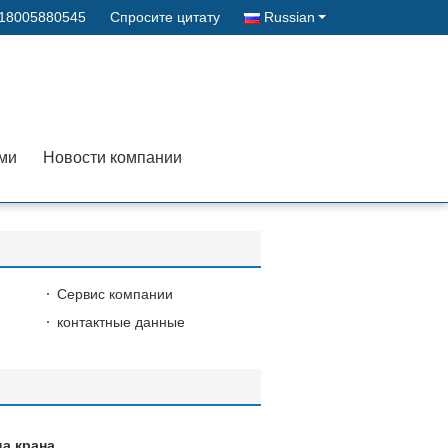
-18005880545
Спросите цитату
Russian
ами
Новости компании
Сервис компании
контактные данные
а крана