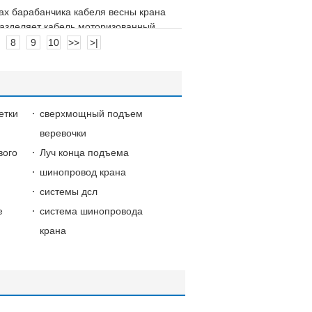
ах барабанчика кабеля весны крана
азделяет кабель моторизованный
м мобильный
8
9
10
>>
>|
етки
сверхмощный подъем
веревочки
вого
Луч конца подъема
шинопровод крана
системы дсл
е
система шинопровода
крана