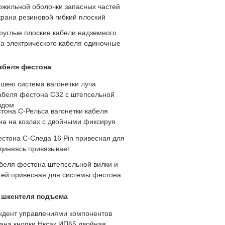
ожильной оболочки запасных частей
крана резиновой гибкий плоский
руглые плоские кабели надземного
на электрического кабеля одиночные
абеля фестона
 шею система вагонетки луча
кабеля фестона C32 с штепсельной
здом
тона C-Рельса вагонетки кабеля
на на козлах с двойными фиксируя
естона C-Следа 16 Pin привесная для
единяясь привязывает
абеля фестона штепсельной вилки и
утей привесная для системы фестона
 шкентеля подъема
ндент управлениями компонентов
рана кнопки Нксак ИП65 двойная