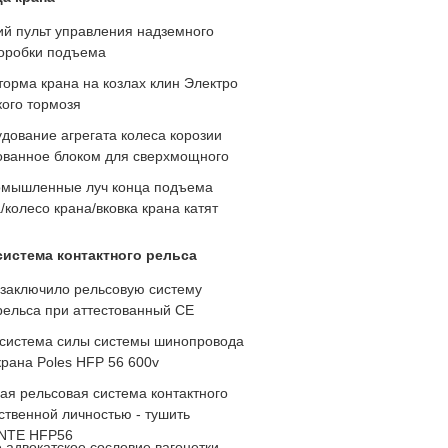
ий пульт управления надземного
оробки подъема
орма крана на козлах клин Электро
кого тормозя
удование агрегата колеса корозии
ованное блоком для сверхмощного
омышленные луч конца подъема
/колесо крана/вковка крана катят
истема контактного рельса
 заключило рельсовую систему
рельса при аттестованный CE
 система силы системы шинопровода
рана Poles HFP 56 600v
ая рельсовая система контактного
ственной личностью - тушить
ANTE HFP56
е адвокатское сословие вагонетки