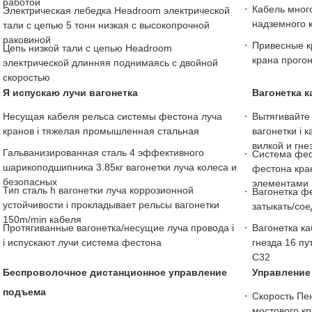
работой
Кабель мног
Электрическая лебедка Headroom электрической
надземного 
тали с цепью 5 тонн низкая с высокопрочной
раковиной
Привесные к
Цепь низкой тали с цепью Headroom
крана прого
электрической длинняя поднимаясь с двойной
скоростью
Я испускаю лучи вагонетка
Вагонетка к
Несущая кабеля рельса системы фестона луча
Вытягивайте
кранов i тяжелая промышленная стальная
вагонетки i 
вилкой и гне
Гальванизированная сталь 4 эффективного
Система фес
шарикоподшипника 3.85кг вагонетки луча колеса и
фестона кра
безопасных
элементами
Тип сталь h вагонетки луча коррозионной
Вагонетка ф
устойчивости i прокладывает рельсы вагонетки
затыкать/со
150m/min кабеля
Протягиванные вагонетка/несущие луча провода i
Вагонетка к
i испускают лучи система фестона
гнезда 16 п
C32
Беспроволочное дистанционное управление
Управление
подъема
Скорость Пе
мостового к