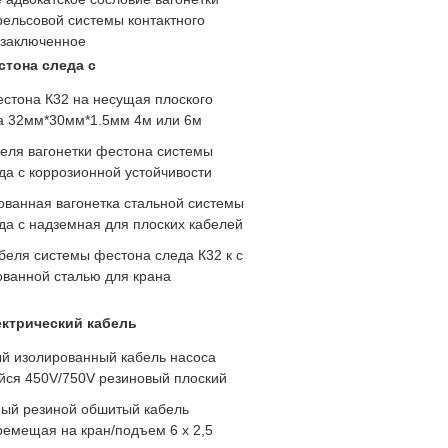
рельсовой системы контактного
 заключенное
стона следа c
естона К32 на несущая плоского
а 32мм*30мм*1.5мм 4м или 6м
еля вагонетки фестона системы
да c коррозионной устойчивости
ованная вагонетка стальной системы
да c надземная для плоских кабелей
беля системы фестона следа К32 к с
ованной сталью для крана
ектрический кабель
 изолированный кабель насоса
ся 450V/750V резиновый плоский
ый резиной обшитый кабель
ремещая на кран/подъем 6 x 2,5