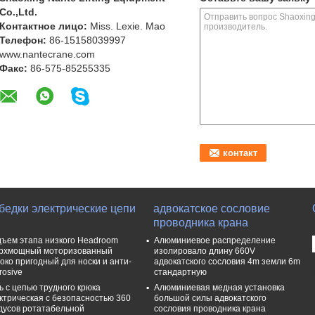
Co.,Ltd.
Контактное лицо:
Miss. Lexie. Mao
Телефон:
86-15158039997
www.nantecrane.com
Факс:
86-575-85255335
бедки электрические цепи
адвокатское сословие
проводника крана
ъем этапа низкого Headroom
Алюминиевое распределение
рхмощный моторизованный
изолировало длину 660V
око пригодный для носки и анти-
адвокатского сословия 4m земли 6m
rosive
стандартную
ь с цепью трудного крюка
Алюминиевая медная установка
ктрическая с безопасностью 360
большой силы адвокатского
дусов ротатабельной
сословия проводника крана