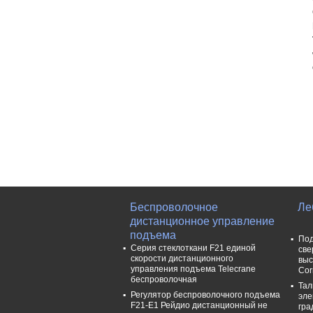
Беспроволочное
Ле
дистанционное управление
подъема
Под
Серия стеклоткани F21 единой
све
скорости дистанционного
выс
управления подъема Telecrane
Cor
беспроволочная
Тал
Регулятор беспроволочного подъема
эле
F21-E1 Рейдио дистанционный не
гра