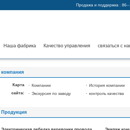
Продажа и поддержка :
86-
Наша фабрика
Качество управления
связаться с н
компания
Карта
Компании
История компании
сайта:
Экскурсия по заводу
контроль качества
Продукция
Электрическая лебедка веревочки провода
Экипаж конц