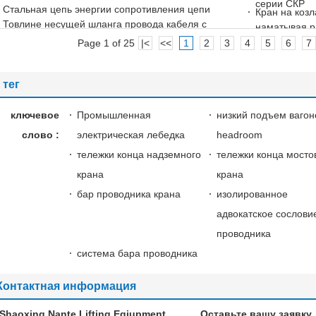
серии СКР
Стальная цепь энергии сопротивления цепи
Кран на козл
Товлине несущей шланга провода кабеля с
наматывая р
поддерживая доской
автомобиле
Page 1 of 25
|<
<<
1
2
3
4
5
6
7
тег
ключевое
Промышленная
низкий подъем вагон
слово :
электрическая лебедка
headroom
тележки конца надземного
тележки конца мосто
крана
крана
бар проводника крана
изолированное
адвокатское сослови
проводника
система бара проводника
Контактная информация
Shaoxing Nante Lifting Eqiupment
Оставьте вашу заявку