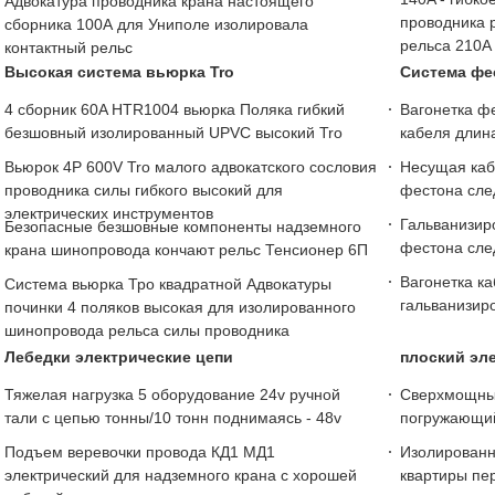
Адвокатура проводника крана настоящего
проводника 
сборника 100А для Униполе изолировала
рельса 210A
контактный рельс
Высокая система вьюрка Tro
Система фе
4 сборник 60A HTR1004 вьюрка Поляка гибкий
Вагонетка ф
безшовный изолированный UPVC высокий Tro
кабеля длин
Вьюрок 4P 600V Tro малого адвокатского сословия
Несущая каб
проводника силы гибкого высокий для
фестона сле
электрических инструментов
Гальванизир
Безопасные безшовные компоненты надземного
фестона сле
крана шинопровода кончают рельс Тенсионер 6П
Вагонетка ка
Система вьюрка Тро квадратной Адвокатуры
гальванизир
починки 4 поляков высокая для изолированного
шинопровода рельса силы проводника
Лебедки электрические цепи
плоский эл
Тяжелая нагрузка 5 оборудование 24v ручной
Сверхмощный
тали с цепью тонны/10 тонн поднимаясь - 48v
погружающий
Подъем веревочки провода КД1 МД1
Изолированн
электрический для надземного крана с хорошей
квартиры пе