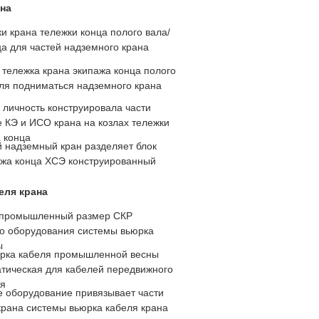
на
и крана тележки конца полого вала/
а для частей надземного крана
 тележка крана экипажа конца полого
для подниматься надземного крана
 личность конструировала части
 КЭ и ИСО крана на козлах тележки
 конца
 надземный кран разделяет блок
ажа конца ХСЭ конструированный
еля крана
 промышленный размер СКР
о оборудования системы вьюрка
ы
рка кабеля промышленной весны
атическая для кабелей передвижного
я
 оборудование привязывает части
крана системы вьюрка кабеля крана