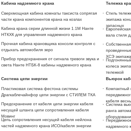
Кабина надземного крана
Тележка кра
Сверхмощная кабина комнаты таксиста сопрягая
Стиль тележк
части крана компонентов крана на козлах
экипажа конц
запасных
Кабина крана серии длинной жизни 1.1М Нанте
Европейская
НТКХК для управления надземного крана
вала стиля 
Прочная кабина крановщика консоли контроля с
Собственная
отдыхать автомобиля зеро
проведенные
ХСЭ экипажа
Прибор предохранения от сигнала тревоги звука и
Подгонянный
света Нанте НТБК-8 кабины надземного крана
колеса экип
тележкой
Система цепи энергии
Вьюрок каб
Пластиковая система фестона системы
Компактный
Драгкаблечайнфор цепи энергии с СТИЛЕМ ТКА
передвижног
кабеля весн
Предохранение от кабеля цепи энергии кабеля
Система вью
несущей шланга цепи сопротивления кабеля
ранга автом
Мовинг
оборудовани
Цепь сопротивления несущей кабеля нейлона
Передвижное
частей надземного крана ИСО/кабеля энергии
надземного 