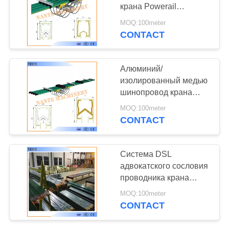
САЙТА
крана Powerail
шинопровода с
MOQ:100meter
CCC/ISO9001 NANTE
PRIVACY
CONTACT
JDC-H
POLICY
Алюминий/
изолированный медью
шинопровод крана
адвокатского сословия
MOQ:100meter
проводника с CE
CONTACT
аттестовали JDC-H
Система DSL
адвокатского сословия
проводника крана
Поляка тяжелой
MOQ:100meter
нагрузки одиночная
CONTACT
электрическая