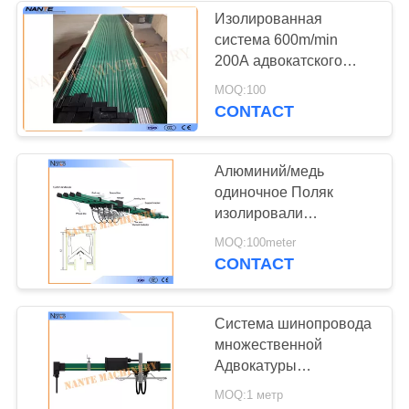
Изолированная
система 600m/min
200A адвокатского
сословия проводника
MOQ:100
надземного крана -
CONTACT
5000A
Алюминий/медь
одиночное Поляк
изолировали
адвокатское сословие
MOQ:100meter
JDC H32 проводника
CONTACT
крана
Система шинопровода
множественной
Адвокатуры
проводника крана
MOQ:1 метр
закрытая