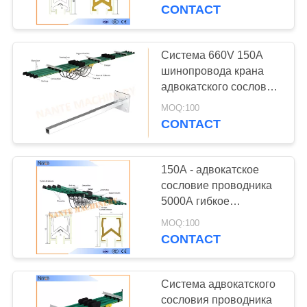
КАЧЕСТВО
надземное/система
CONTACT
шинопровода
УПРАВЛЕНИЯ
мостового крана
Система 660V 150A
СВЯЗАТЬСЯ
шинопровода крана
адвокатского сословия
С
проводника подъема/
MOQ:100
НАМИ
крана одиночной фазы
CONTACT
| 3000A
СПРОСИТЕ
150A - адвокатское
ЦИТАТУ
сословие проводника
5000A гибкое
изолированное
COMPANY
MOQ:100
одиночное Поляка для
CONTACT
NEWS
крана
Система адвокатского
КАРТА
сословия проводника