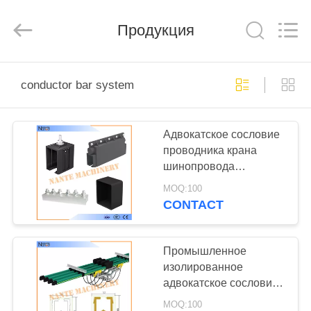
Shaoxing
Nante
Lifting
Продукция
Eqiupment
Co.,Ltd..
All
Rights
Reserved.
ГЛАВНАЯ
conductor bar system
СТРАНИЦА
Адвокатское сословие
ПРОДУКТЫ
проводника крана
шинопровода
О
распределения силы
MOQ:100
многодневного пути
НАС
CONTACT
для систем монорельса
НАША
Промышленное
изолированное
ФАБРИКА
адвокатское сословие
проводника
MOQ:100