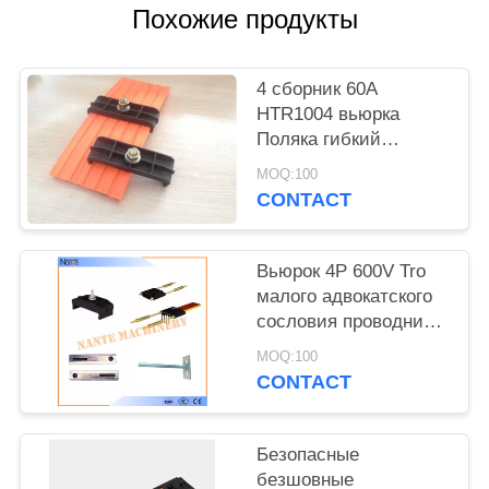
САЙТА
Похожие продукты
PRIVACY
4 сборник 60A
POLICY
HTR1004 вьюрка
Поляка гибкий
безшовный
MOQ:100
изолированный UPVC
CONTACT
высокий Tro
Вьюрок 4P 600V Tro
малого адвокатского
сословия проводника
силы гибкого высокий
MOQ:100
для электрических
CONTACT
инструментов
Безопасные
безшовные