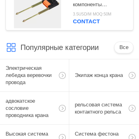
компоненты
надземного крана
3.5USD/M MOQ:50M
шинопровода кончают
CONTACT
рельс Тенсионер 6П
Популярные категории
Все
Электрическая
лебедка веревочки
Экипаж конца крана
провода
адвокатское
рельсовая система
сословие
контактного рельса
проводника крана
Высокая система
Система фестона