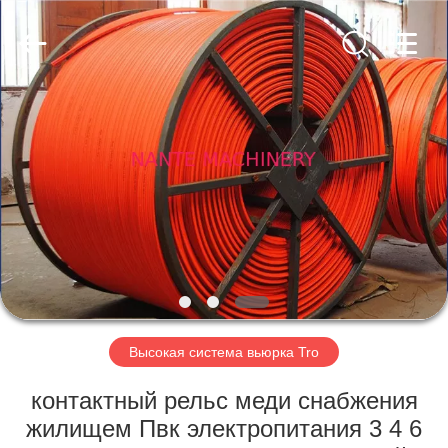
Shaoxing
Nante
Lifting
Eqiupment
Co.,Ltd..
All
Rights
Reserved.
ГЛАВНАЯ
СТРАНИЦА
ПРОДУКТЫ
О
НАС
НАША
Высокая система вьюрка Tro
ФАБРИКА
контактный рельс меди снабжения
жилищем Пвк электропитания 3 4 6