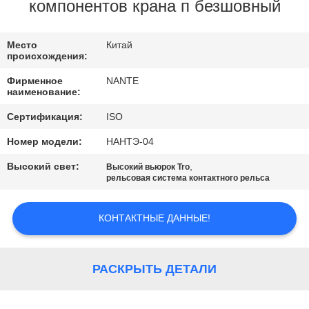
КАЧЕСТВО
компонентов крана п безшовный
УПРАВЛЕНИЯ
Место
Китай
происхождения:
СВЯЗАТЬСЯ
Фирменное
NANTE
С
наименование:
НАМИ
Сертификация:
ISO
Номер модели:
НАНТЭ-04
СПРОСИТЕ
Высокий свет:
,
Высокий вьюрок Tro
ЦИТАТУ
рельсовая система контактного рельса
КОНТАКТНЫЕ ДАННЫЕ!
COMPANY
NEWS
РАСКРЫТЬ ДЕТАЛИ
КАРТА