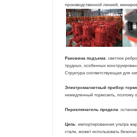
производственной линией, миниров
Раковина подъема
: светлое ребр
трудных, особенных конструирова
Структура соответствующая для хи
Электромагнитный прибор торм
немедленный тормозить, поэтому о
Переключатель предела
: остано
Цепь
: импортированная ультра жа
стали, может использовать безопас