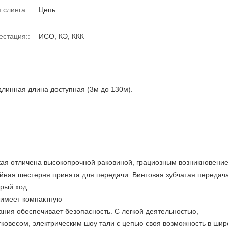
 слинга::
Цепь
естация::
ИСО, КЭ, ККК
длинная длина доступная (3м до 130м).
кая отличена высокопрочной раковиной, грациозным возникновение
ойная шестерня принята для передачи. Винтовая зубчатая передач
рый ход.
 имеет компактную
ания обеспечивает безопасность. С легкой деятельностью,
ковесом, электрическим шоу тали с цепью своя возможность в широ