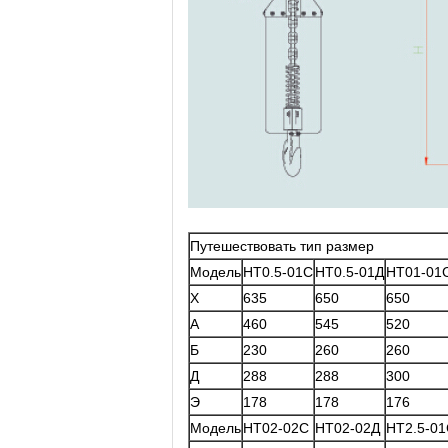
Путешествовать тип размер
Модель
НТ0.5-01С
НТ0.5-01Д
НТ01-01
Х
635
650
650
А
460
545
520
Б
230
260
260
Д
288
288
300
Э
178
178
176
Модель
НТ02-02С
НТ02-02Д
НТ2.5-0