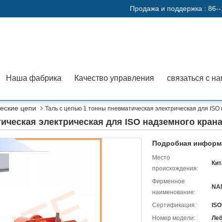
Продажа и поддержка :
86-
Наша фабрика
Качество управления
связаться с н
еские цепи
Таль с цепью 1 тонны пневматическая электрическая для IS
тическая электрическая для ISO надземного кран
Подробная информа
Место
Кит
происхождения:
Фирменное
NA
наименование:
Сертификация:
ISO
Номер модели:
Леб