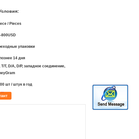
Условия:
iece / Pieces
0-800USD
еходные упаковки
познее 14 дня
, T/T, D/A, D/P, западное соединение,
neyGram
00 шт / штук в год
тант