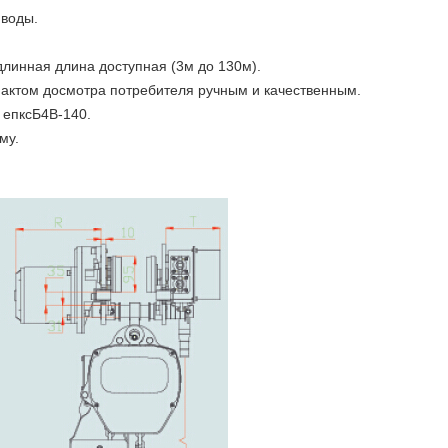
 воды.
длинная длина доступная (3м до 130м).
актом досмотра потребителя ручным и качественным.
 епксБ4В-140.
му.