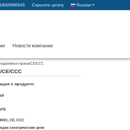
-18005880545
Спросите цитату
Russian
ами
Новости компании
O надземного крана/CE/CCC
а/CE/CCC
ция о продукте:
ай
NTE
9001, CE, CCC
едки электрические цепи