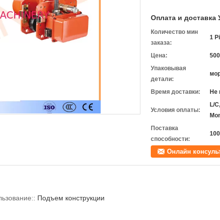
Оплата и доставка 
Количество мин
1 P
заказа:
Цена:
50
Упаковывая
мор
детали:
Время доставки:
Не 
L/C
Условия оплаты:
Mo
Поставка
100
способности:
Онлайн консуль
ьзование::
Подъем конструкции