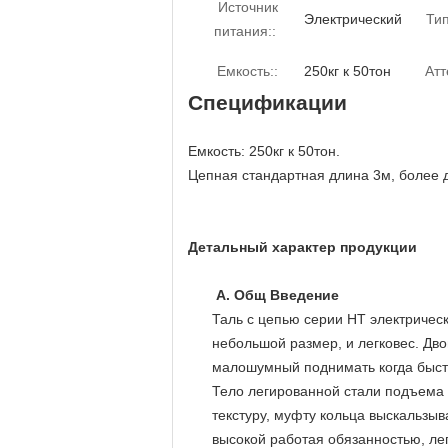
Источник
Электрический
Тип
питания::
Емкость::
250кг к 50тон
Атт
Спецификации
Емкость: 250кг к 50тон.
Цепная стандартная длина 3м, более 
Детальный характер продукции
А. Общ Введение
Таль с цепью серии НТ электричес
небольшой размер, и легковес. Дв
малошумный поднимать когда быст
Тело легированной стали подъема
текстуру, муфту кольца выскальзыв
высокой работая обязанностью, лег