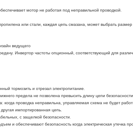
обеспечивает мотор не работая под неправильной проводкой.
пропилена или стали, каждая цепь смазана, может выбрать размер
дизайн ведущего
редачу. Инвертор частоты опционный, соответствующий для разли
ный тормозить и отрезал электропитание.
нижнего предела не позволена превысить длину цепи безопасности
а: когда проводка неправильна, управляемая схема не будет работ
 другая импортированная цепь.
абельных, с защелкой безопасности.
дъем и обеспечивают безопасность когда электрическая утечка пр