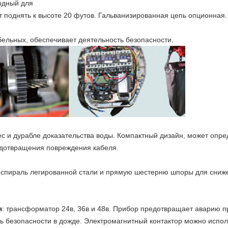
годный для
т поднять к высоте 20 футов. Гальванизированная цепь опционная.
абельных, обеспечивает деятельность безопасности.
вес и дурабле доказательства воды. Компактный дизайн, может опр
дотвращения повреждения кабеля.
 спираль легированной стали и прямую шестерню шпоры для сниж
я
: трансформатор 24в, 36в и 48в. Прибор предотвращает аварию 
ь безопасности в дожде. Электромагнитный контактор можно исполь