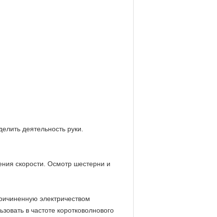
еделить деятельность руки.
ения скорости. Осмотр шестерни и
причиненную электричеством
зовать в частоте коротковолнового