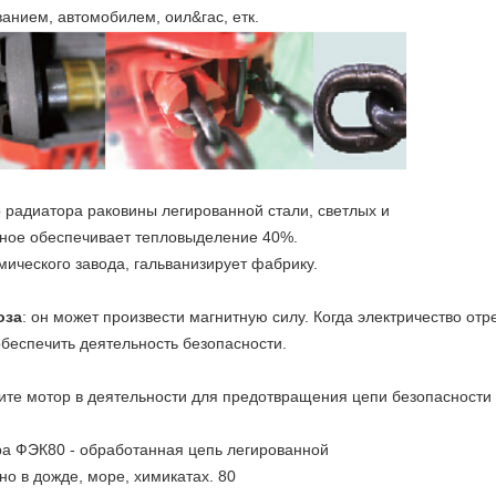
анием, автомобилем, оил&гас, етк.
о радиатора раковины легированной стали, светлых и
нное обеспечивает тепловыделение 40%.
мического завода, гальванизирует фабрику.
оза
: он может произвести магнитную силу. Когда электричество от
беспечить деятельность безопасности.
вите мотор в деятельности для предотвращения цепи безопасност
ра ФЭК80 - обработанная цепь легированной
но в дожде, море, химикатах. 80