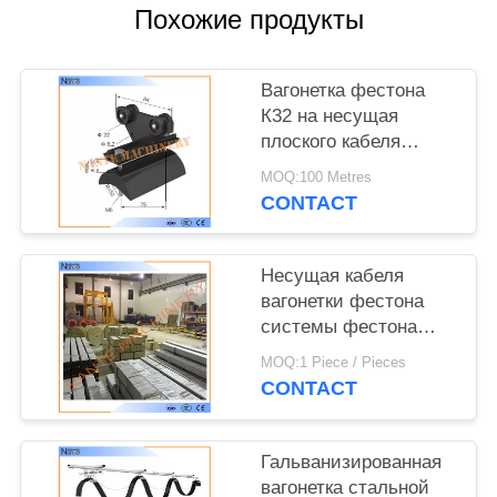
САЙТА
Похожие продукты
PRIVACY
Вагонетка фестона
POLICY
К32 на несущая
плоского кабеля
длина
MOQ:100 Metres
32мм*30мм*1.5мм 4м
CONTACT
или 6м
Несущая кабеля
вагонетки фестона
системы фестона
следа c коррозионной
MOQ:1 Piece / Pieces
устойчивости
CONTACT
Гальванизированная
вагонетка стальной