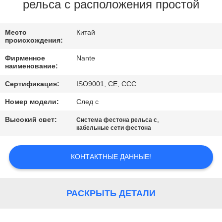
КАЧЕСТВО
рельса c расположения простой
УПРАВЛЕНИЯ
Место
Китай
происхождения:
СВЯЗАТЬСЯ
Фирменное
Nante
С
наименование:
НАМИ
Сертификация:
ISO9001, CE, CCC
Номер модели:
След c
СПРОСИТЕ
Высокий свет:
,
Система фестона рельса c
ЦИТАТУ
кабельные сети фестона
КОНТАКТНЫЕ ДАННЫЕ!
COMPANY
NEWS
РАСКРЫТЬ ДЕТАЛИ
КАРТА