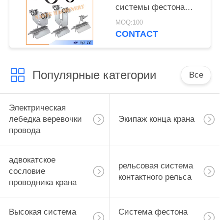
системы фестона
следа c надземная
MOQ:100
для плоских кабелей
CONTACT
Популярные категории
Все
Электрическая
лебедка веревочки
Экипаж конца крана
провода
адвокатское
рельсовая система
сословие
контактного рельса
проводника крана
Высокая система
Система фестона