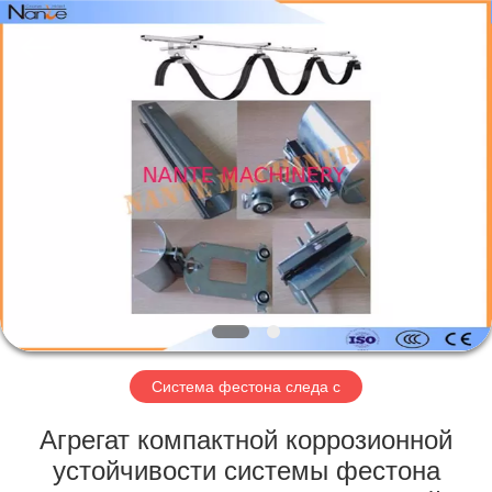
Shaoxing
Nante
Lifting
Eqiupment
Co.,Ltd..
All
Rights
Reserved.
ГЛАВНАЯ
СТРАНИЦА
ПРОДУКТЫ
О
НАС
НАША
Система фестона следа c
ФАБРИКА
Агрегат компактной коррозионной
устойчивости системы фестона