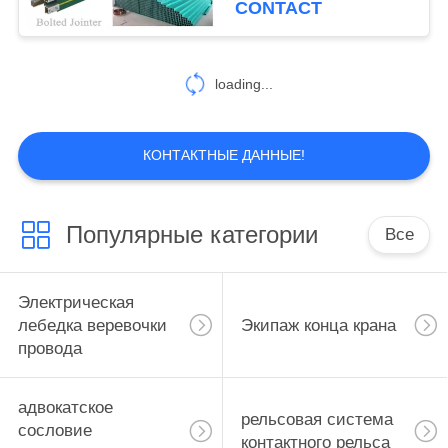
CONTACT
Хфп95
loading...
КОНТАКТНЫЕ ДАННЫЕ!
Популярные категории
Все
Электрическая
лебедка веревочки
Экипаж конца крана
провода
адвокатское
рельсовая система
сословие
контактного рельса