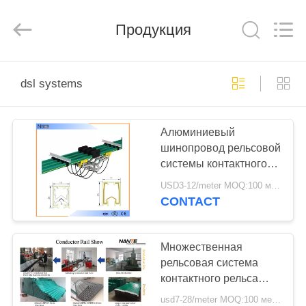
Shaoxing
Nante
Lifting
Продукция
Eqiupment
Co.,Ltd..
All
Rights
Reserved.
ГЛАВНАЯ
dsl systems
СТРАНИЦА
Алюминиевый
ПРОДУКТЫ
шинопровод рельсовой
системы контактного
О
рельса/одиночная
USD3-12/meter MOQ:100 метров/год
система ДЖДК-Х
НАС
CONTACT
перемещения креста
поляка
НАША
Множественная
рельсовая система
ФАБРИКА
контактного рельса
силы поляков/
usd7-28/meter MOQ:100 метров