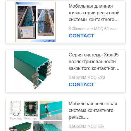
Мобильная длинная
жизнь серии рельсовой
системы контактного
рельса ХФП
8-30usd/meter MOQ:50 метров
шинопровода
CONTACT
наэлектризованности
Серия системы Хфп95
наэлектризованности
закрытого контактного
рельса мобильная
3.5USD/M MOQ:50M
CONTACT
Мобильная рельсовая
система контактного
рельса
наэлектризованности,
3.5USD/M MOQ:50м
компонент крана серии