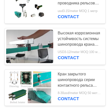
САЙТА
проводника рельсовой
системы контактного
usd3-15/meter MOQ:1 метр
рельса 4 поляков
PRIVACY
CONTACT
заключенное
POLICY
изолированное
Высокая коррозионная
устойчивость системы
шинопровода крана
снабжения жилищем
USD3-12/meter MOQ:100 метров/год
изоляции безопасности
CONTACT
Кран закрытого
шинопровода серии
контактного рельса
ХФП надземный
8-30usd/meter MOQ:50 метров
разделяет снабжение
CONTACT
жилищем ПВК