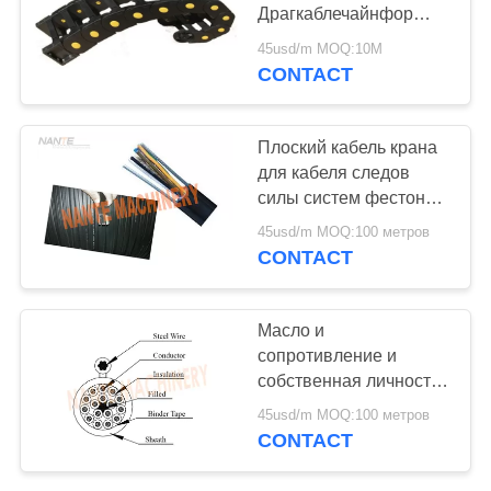
САЙТА
Драгкаблечайнфор
энергии для подъема
45usd/m MOQ:10М
или ворота
PRIVACY
CONTACT
POLICY
Плоский кабель крана
для кабеля следов
силы систем фестона
смягчает краны и
45usd/m MOQ:100 метров
поднимает серию
CONTACT
ИФФБ
Масло и
сопротивление и
собственная личность
пламени туша
45usd/m MOQ:100 метров
привесной контроль
CONTACT
для системы фестона