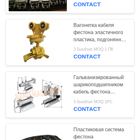
КАЧЕСТВО
фестона луча и
CONTACT
вагонетки дальше
УПРАВЛЕНИЯ
Вагонетка кабеля
СВЯЗАТЬСЯ
фестона эластичного
пластика, подгонянная
С
вагонетка надземного
3.5usd/set MOQ:1 ПК
НАМИ
крана
CONTACT
СПРОСИТЕ
Гальванизированный
ЦИТАТУ
шарикоподшипником
кабель фестона
стальной квартиры для
COMPANY
3.5usd/set MOQ:1PC
температуры
CONTACT
NEWS
-30℃~+120℃
Пластиковая система
КАРТА
фестона