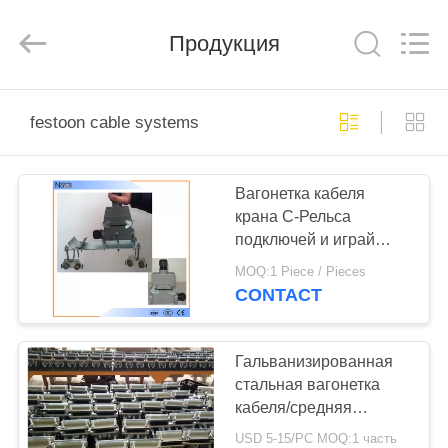
Shaoxing
Nante
Lifting
Продукция
Eqiupment
Co.,Ltd..
All
Rights
Reserved.
ГЛАВНАЯ
festoon cable systems
СТРАНИЦА
Вагонетка кабеля
ПРОДУКТЫ
крана C-Рельса
подключей и играй
О
передвижная для
MOQ:1 Piece / Pieces
системы фестона луча
НАС
CONTACT
I
НАША
Гальванизированная
стальная вагонетка
ФАБРИКА
кабеля/средняя
система В35МКТ
USD 5-15/PC MOQ:1 часть