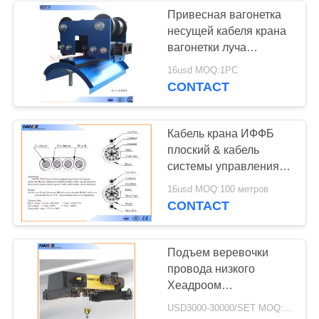
Привесная вагонетка
несущей кабеля крана
вагонетки луча
системы управления и
16usd MOQ:1PC
стали
CONTACT
Кабель крана ИФФБ
плоский & кабель
системы управления
РВВ привесной с
16usd MOQ:100 метров
медной материальной
CONTACT
пользой на -15℃
Подъем веревочки
провода низкого
Хеадроом
электрический/
USD3000-30000/SET MOQ:1 комплект
одиночный подъем