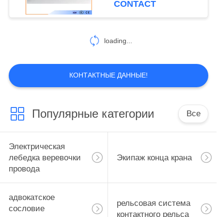
CONTACT
прогона/подъем
прогона двойника
loading...
КОНТАКТНЫЕ ДАННЫЕ!
Популярные категории
Все
Электрическая
лебедка веревочки
Экипаж конца крана
провода
адвокатское
рельсовая система
сословие
контактного рельса