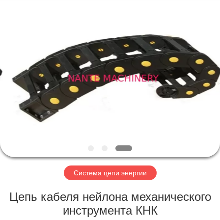
Shaoxing
Nante
Lifting
Eqiupment
Co.,Ltd..
All
Rights
Reserved.
ГЛАВНАЯ
СТРАНИЦА
ПРОДУКТЫ
О
НАС
НАША
Система цепи энергии
ФАБРИКА
Цепь кабеля нейлона механического
инструмента КНК