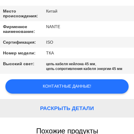
КАЧЕСТВО
УПРАВЛЕНИЯ
Место
Китай
происхождения:
Фирменное
NANTE
СВЯЗАТЬСЯ
наименование:
С
Сертификация:
ISO
НАМИ
Номер модели:
ТКА
Высокий свет:
,
цепь кабеля нейлона 45 мм
СПРОСИТЕ
цепь сопротивления кабеля энергии 45 мм
ЦИТАТУ
КОНТАКТНЫЕ ДАННЫЕ!
COMPANY
NEWS
РАСКРЫТЬ ДЕТАЛИ
КАРТА
Похожие продукты