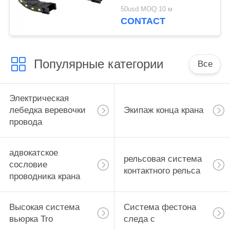
надземного крана
50usd MOQ:10 м
ИСО/кабеля энергии
CONTACT
Популярные категории
Все
Электрическая
лебедка веревочки
Экипаж конца крана
провода
адвокатское
рельсовая система
сословие
контактного рельса
проводника крана
Высокая система
Система фестона
вьюрка Tro
следа c