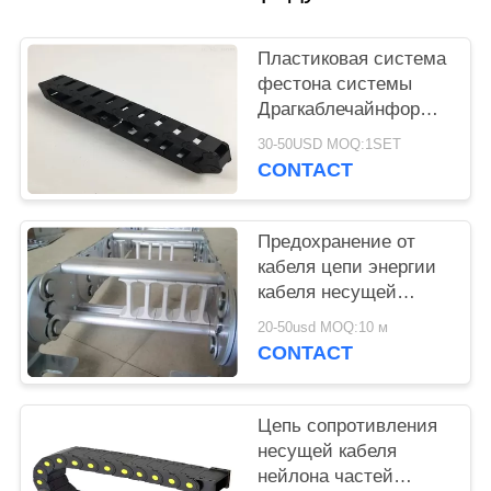
САЙТА
Пластиковая система
PRIVACY
фестона системы
POLICY
Драгкаблечайнфор
цепи энергии с
30-50USD MOQ:1SET
СТИЛЕМ ТКА
CONTACT
Предохранение от
кабеля цепи энергии
кабеля несущей
шланга цепи
20-50usd MOQ:10 м
сопротивления
CONTACT
кабеля Мовинг
Цепь сопротивления
несущей кабеля
нейлона частей