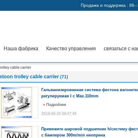
Продажа и поддержка :
86-
Наша фабрика
Качество управления
связаться с н
rolley cable carrier
stoon trolley cable carrier
(71)
Гальванизированная система фестона вагонетк
регулируемая I с Max.110mm
Подробнее
2019-06-25 09:47:45
Привяжите шаровой подшипник h/систему фесто
с бампером 300m/min неопрена