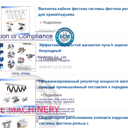
Вагонетка кабеля фестона системы фестона ре
для крана/подъема
Подробнее
2016-09-30 16:39:17
Эффективная простой вагонетки луча h агрегат
безуходный
Подробнее
2019-07-12 11:22:03
Гальванизированный регулятор мощности вагон
тяжелый промышленный поставляя к передви
Подробнее
2016-09-30 16:39:17
Сверхмощное расположение компакта коррози
системы фестона рельса c