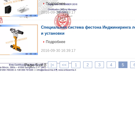
Подробнее
2016-09-30 16:39:17
Специальная система фестона Инджиниринга л
и установки
Подробнее
2016-09-30 16:39:17
Page 5 of 8
|<
<<
1
2
3
4
5