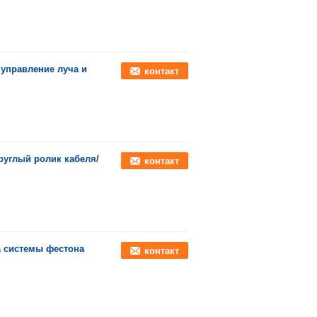
 управление луча и
контакт
руглый ролик кабеля/
контакт
а системы фестона
контакт