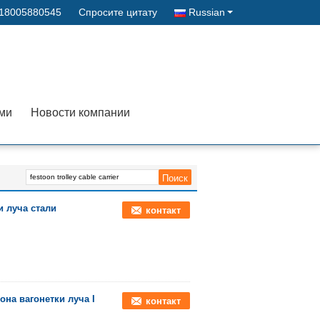
-18005880545
Спросите цитату
Russian
ами
Новости компании
и луча стали
контакт
на вагонетки луча I
контакт