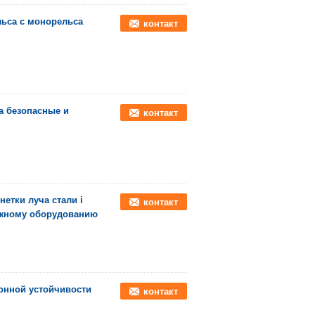
льса c монорельса
контакт
а безопасные и
контакт
етки луча стали i
контакт
жному оборудованию
онной устойчивости
контакт